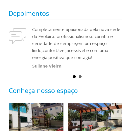
Depoimentos
ue atuam com
Completamente apaixonada pela nova sede
Exce
da Evoluir,o profissionalismo,o carinho e
comp
seriedade de sempre,em um espaço
Dan
lindo,confortável,acessível e com uma
energia positiva que contagia!
Suliane Vieira
Conheça nosso espaço